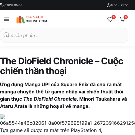
0963210458
8:00 - 21:00
0
0
Tìm
kiếm
sản
phẩm
The DioField Chronicle – Cuộc
chiến thần thoại
Ứng dụng Manga UP! của Square Enix đã cho ra mắt
manga chuyển thể từ game nhập vai chiến thuật thời
gian thực
The DioField Chronicle
. Minori Tsukahara và
Ataru Arata là những hoạ sĩ vẽ manga.
Tựa game sẽ được ra mắt trên PlayStation 4,