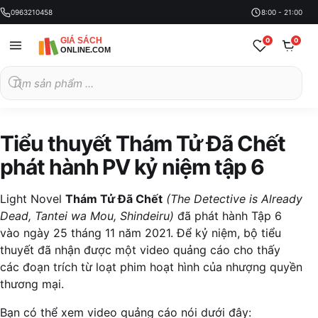
0963210458
8:00 - 21:00
0
0
Tìm
kiếm
sản
phẩm
Tiểu thuyết Thám Tử Đã Chết
phát hành PV kỷ niệm tập 6
Light Novel
Thám Tử Đã Chết
(The Detective is Already
Dead, Tantei wa Mou, Shindeiru)
đã phát hành Tập 6
vào ngày 25 tháng 11 năm 2021. Để kỷ niệm, bộ tiểu
thuyết đã nhận được một video quảng cáo cho thấy
các đoạn trích từ loạt phim hoạt hình của nhượng quyền
thương mại.
Bạn có thể xem video quảng cáo nói dưới đây: