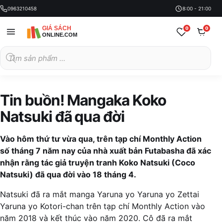
0963210458
8:00 - 21:00
0
0
Tìm
kiếm
sản
phẩm
Tin buồn! Mangaka Koko
Natsuki đã qua đời
Vào hôm thứ tư vừa qua, trên tạp chí Monthly Action
số tháng 7 năm nay của nhà xuất bản Futabasha đã xác
nhận rằng tác giả truyện tranh Koko Natsuki (Coco
Natsuki) đã qua đời vào 18 tháng 4.
Natsuki đã ra mắt manga Yaruna yo Yaruna yo Zettai
Yaruna yo Kotori-chan trên tạp chí Monthly Action vào
năm 2018 và kết thúc vào năm 2020. Cô đã ra mắt