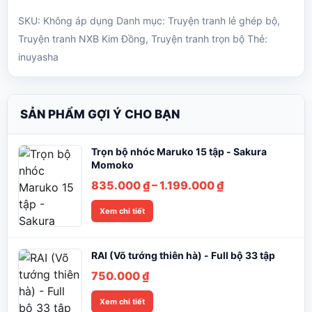
SKU:
Không áp dụng
Danh mục:
Truyện tranh lẻ ghép bộ
,
Truyện tranh NXB Kim Đồng
,
Truyện tranh trọn bộ
Thẻ:
inuyasha
SẢN PHẨM GỢI Ý CHO BẠN
Trọn bộ nhóc Maruko 15 tập - Sakura
Momoko
Khoảng
835.000
₫
–
1.199.000
₫
giá:
Xem chi tiết
từ
835.000 ₫
đến
RAI (Võ tướng thiên hà) - Full bộ 33 tập
1.199.000 ₫
750.000
₫
Xem chi tiết