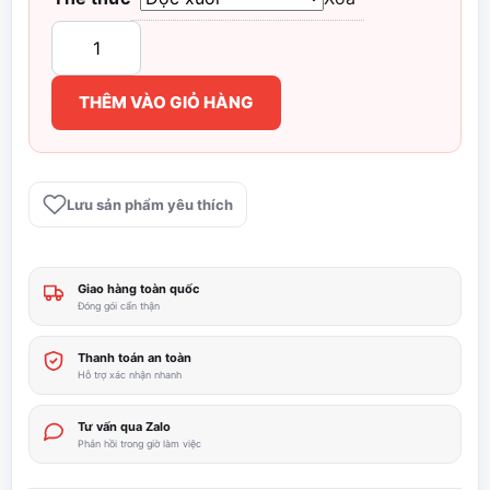
935.000 ₫
Inuyasha
trọn
đến
bộ
THÊM VÀO GIỎ HÀNG
56
1.495.000 ₫
tập
-
Rumiko
Lưu sản phẩm yêu thích
Takahashi
số
lượng
Giao hàng toàn quốc
Đóng gói cẩn thận
Thanh toán an toàn
Hỗ trợ xác nhận nhanh
Tư vấn qua Zalo
Phản hồi trong giờ làm việc