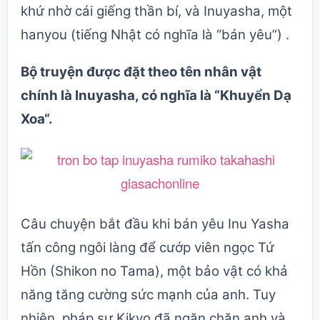
khứ nhờ cái giếng thần bí, và Inuyasha, một
hanyou (tiếng Nhật có nghĩa là “bán yêu”) .
Bộ truyện được đặt theo tên nhân vật
chính là Inuyasha, có nghĩa là “
Khuyển Dạ
Xoa
“.
Câu chuyện bắt đầu khi bán yêu Inu Yasha
tấn công ngôi làng để cướp viên ngọc Tứ
Hồn (Shikon no Tama), một bảo vật có khả
năng tăng cường sức mạnh của anh. Tuy
nhiên, pháp sư Kikyo đã ngăn chặn anh và