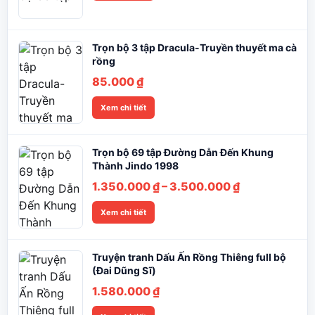
Trọn bộ 3 tập Dracula-Truyền thuyết ma cà
rồng
85.000
₫
Xem chi tiết
Trọn bộ 69 tập Đường Dẫn Đến Khung
Thành Jindo 1998
Khoảng
1.350.000
₫
–
3.500.000
₫
giá:
Xem chi tiết
từ
1.350.000 ₫
đến
Truyện tranh Dấu Ấn Rồng Thiêng full bộ
3.500.000 ₫
(Đai Dũng Sĩ)
1.580.000
₫