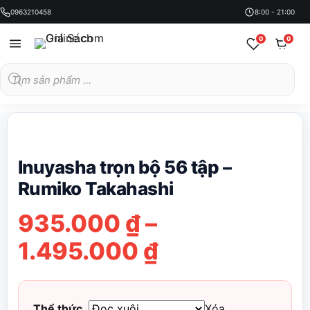
0963210458
8:00 - 21:00
0
0
Tìm
kiếm
sản
phẩm
Inuyasha trọn bộ 56 tập –
Rumiko Takahashi
935.000
₫
–
Khoảng
1.495.000
₫
giá:
từ
Thể thức
Xóa