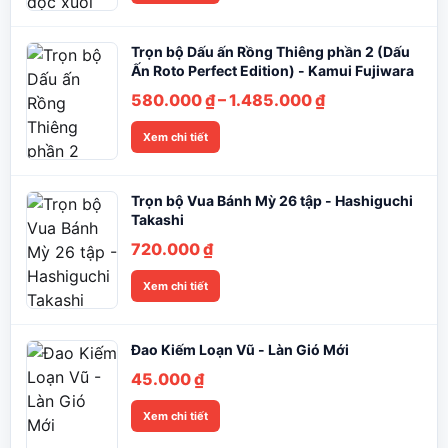
Trọn bộ Dấu ấn Rồng Thiêng phần 2 (Dấu
Ấn Roto Perfect Edition) - Kamui Fujiwara
Khoảng
580.000
₫
–
1.485.000
₫
giá:
Xem chi tiết
từ
580.000 ₫
đến
Trọn bộ Vua Bánh Mỳ 26 tập - Hashiguchi
1.485.000 ₫
Takashi
720.000
₫
Xem chi tiết
Đao Kiếm Loạn Vũ - Làn Gió Mới
45.000
₫
Xem chi tiết