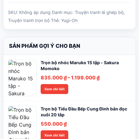
SKU:
Không áp dụng
Danh mục:
Truyện tranh lẻ ghép bộ
,
Truyện tranh trọn bộ
Thẻ:
Yugi-Oh
SẢN PHẨM GỢI Ý CHO BẠN
Trọn bộ nhóc Maruko 15 tập - Sakura
Momoko
Khoảng
835.000
₫
–
1.199.000
₫
giá:
Xem chi tiết
từ
835.000 ₫
đến
Trọn bộ Tiểu Đầu Bếp Cung Đình bản đọc
1.199.000 ₫
xuôi 20 tâp
550.000
₫
Xem chi tiết