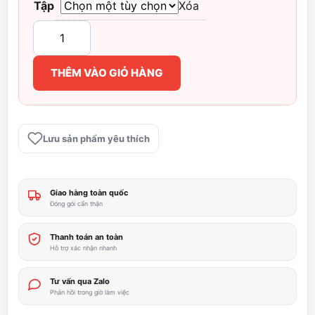
từ
Tập
Xóa
0 ₫
Trọn
bộ
đến
4
THÊM VÀO GIỎ HÀNG
phần
20.000 ₫
Yugi-
Oh
39
Lưu sản phẩm yêu thích
tập
+Yugi
The
Giao hàng toàn quốc
Movie+R+GX
Đóng gói cẩn thận
số
lượng
Thanh toán an toàn
Hỗ trợ xác nhận nhanh
Tư vấn qua Zalo
Phản hồi trong giờ làm việc