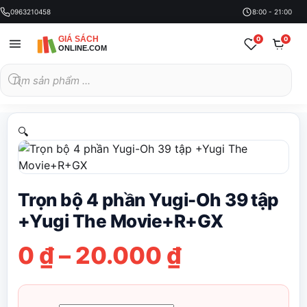
0963210458
8:00 - 21:00
0
0
Tìm
kiếm
sản
phẩm
🔍
Trọn bộ 4 phần Yugi-Oh 39 tập
+Yugi The Movie+R+GX
Khoảng
0
₫
–
20.000
₫
giá: