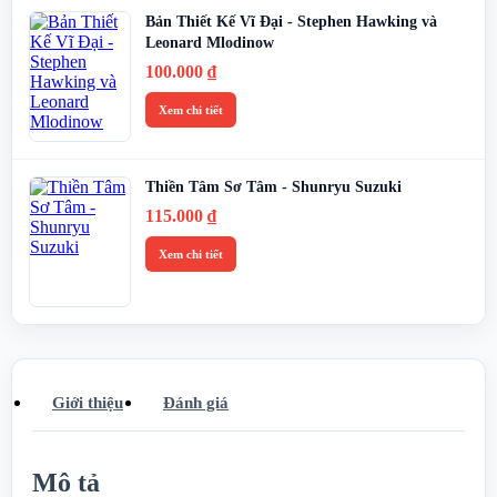
Bản Thiết Kế Vĩ Đại - Stephen Hawking và
Leonard Mlodinow
100.000
₫
Xem chi tiết
Thiền Tâm Sơ Tâm - Shunryu Suzuki
115.000
₫
Xem chi tiết
Giới thiệu
Đánh giá
Mô tả