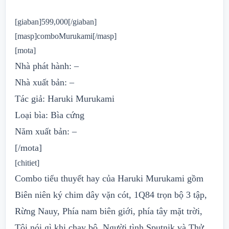
[giaban]599,000[/giaban]
[masp]comboMurukami[/masp]
[mota]
Nhà phát hành:
–
Nhà xuất bản:
–
Tác giả: Haruki Murukami
Loại bìa: Bìa cứng
Năm xuất bản: –
[/mota]
[chitiet]
Combo tiểu thuyết hay của Haruki Murukami
gồm
Biên niên ký chim dây vặn cót, 1Q84 trọn bộ 3 tập,
Rừng Nauy, Phía nam biên giới, phía tây mặt trời,
Tôi nói gì khi chạy bộ, Người tình Sputnik và Thử