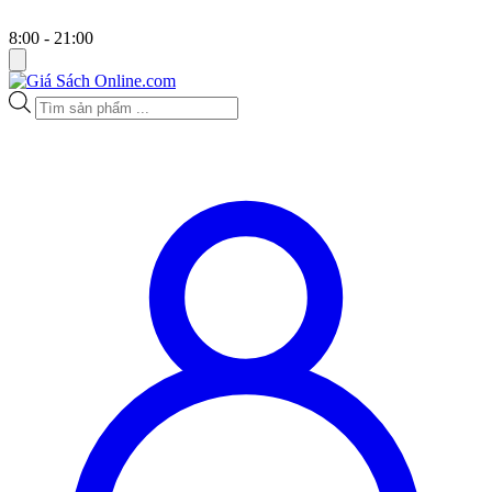
8:00 - 21:00
Tìm
kiếm
sản
phẩm