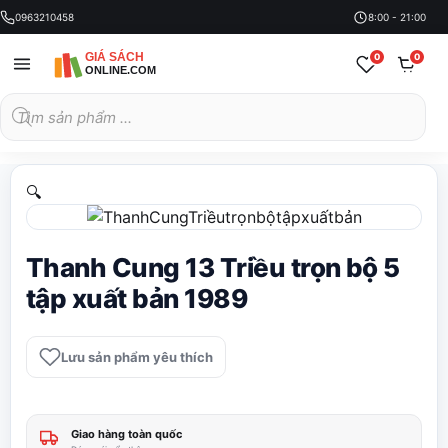
0963210458
8:00 - 21:00
0
0
Tìm
kiếm
sản
phẩm
🔍
Thanh Cung 13 Triều trọn bộ 5
tập xuất bản 1989
Lưu sản phẩm yêu thích
Giao hàng toàn quốc