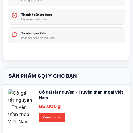
Đóng gói cẩn thận
Thanh toán an toàn
Hỗ trợ xác nhận nhanh
Tư vấn qua Zalo
Phản hồi trong giờ làm việc
SẢN PHẨM GỢI Ý CHO BẠN
Cô gái tật nguyền - Truyện thần thoại Việt
Nam
65.000
₫
Xem chi tiết