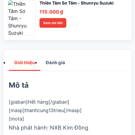
Thiền Tâm Sơ Tâm - Shunryu Suzuki
115.000
₫
Xem chi tiết
Giới thiệu
Đánh giá
Mô tả
[giaban]Hết hàng[/giaban]
[masp]thanhcung13trieu[/masp]
[mota]
Nhà phát hành:
NXB Kim Đồng