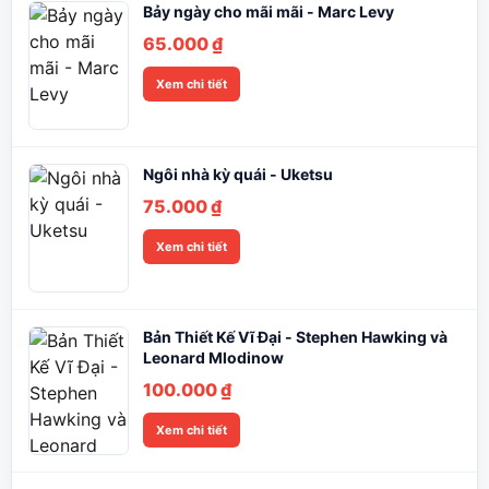
Bảy ngày cho mãi mãi - Marc Levy
65.000
₫
Xem chi tiết
Ngôi nhà kỳ quái - Uketsu
75.000
₫
Xem chi tiết
Bản Thiết Kế Vĩ Đại - Stephen Hawking và
Leonard Mlodinow
100.000
₫
Xem chi tiết