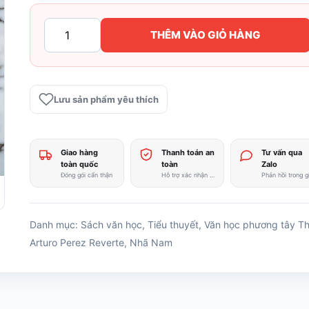
Câu
THÊM VÀO GIỎ HÀNG
Lạc
Bộ
Dumas
-
Lưu sản phẩm yêu thích
Arturo
Pérez-
Reverte
Giao hàng
Thanh toán an
Tư vấn qua
số
toàn quốc
toàn
Zalo
lượng
Đóng gói cẩn thận
Hỗ trợ xác nhận nhanh
Danh mục:
Sách văn học
,
Tiểu thuyết
,
Văn học phương tây
Th
Arturo Perez Reverte
,
Nhã Nam