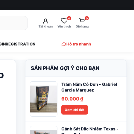
0
0
Tài khoản
Yêu thích
Giỏ hàng
GIN
REGISTRATION
Hỗ trợ nhanh
SẢN PHẨM GỢI Ý CHO BẠN
o
Trăm Năm Cô Đơn - Gabriel
Garcia Marquez
60.000
₫
Xem chi tiết
Cảnh Sát Đặc Nhiệm Texas -