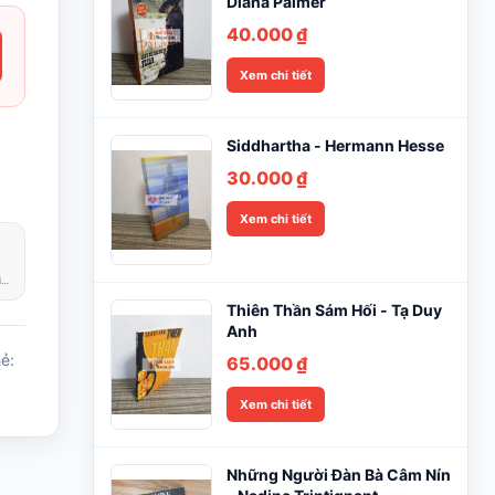
Diana Palmer
40.000
₫
Xem chi tiết
Siddhartha - Hermann Hesse
30.000
₫
Xem chi tiết
Phản hồi trong giờ làm việc
Thiên Thần Sám Hối - Tạ Duy
Anh
ẻ:
65.000
₫
Xem chi tiết
Những Người Đàn Bà Câm Nín