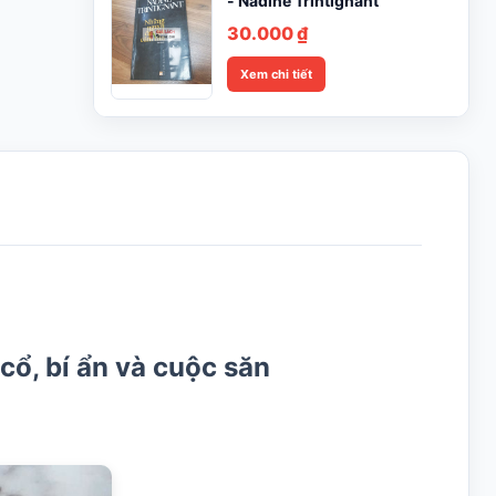
- Nadine Trintignant
30.000
₫
Xem chi tiết
cổ, bí ẩn và cuộc săn