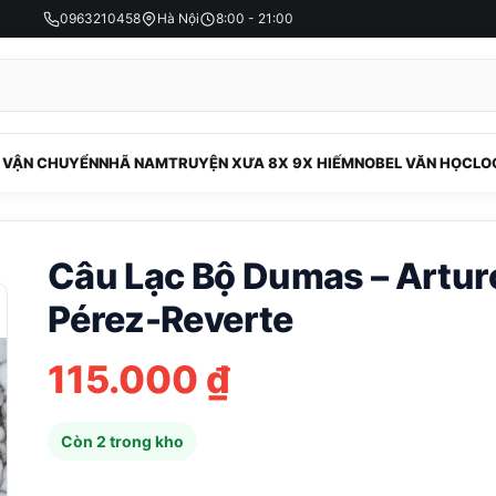
0963210458
Hà Nội
8:00 - 21:00
 VẬN CHUYỂN
NHÃ NAM
TRUYỆN XƯA 8X 9X HIẾM
NOBEL VĂN HỌC
LO
Câu Lạc Bộ Dumas – Artur
Pérez-Reverte
115.000
₫
Còn 2 trong kho