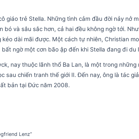
cô giáo trẻ Stella. Những tình cảm đầu đời nảy nở 
ắn bó và sâu sắc hơn, cả hai đều không ngờ tới. Như
g kéo dài mãi được. Một cách tự nhiên, Christian m
ng bất ngờ một cơn bão ập đến khi Stella đang đi du 
Lyck, nay thuộc lãnh thổ Ba Lan, là một trong nhữn
sau chiến tranh thế giới II. Đến nay, ông là tác gi
xuất bản tại Đức năm 2008.
egfriend Lenz”