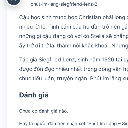
phut-im-lang-siegfriend-lenz-2
Cậu học sinh trung học Christian phải lòng 
nhiều lời lẽ. Tình cảm của họ dần trở nên g
những gì cậu đang có với cô Stella sẽ chẳn
ấy trở đi trở lại thành nỗi khắc khoải. Như
Tác giả Siegfried Lenz, sinh năm 1926 tại 
được đón đọc nhiều nhất trong dòng văn học 
chục tiểu luận, truyện ngắn. Phút im lặng 
Đánh giá
Chưa có đánh giá nào.
Hãy là người đầu tiên nhận xét “Phút Im Lặng – Si