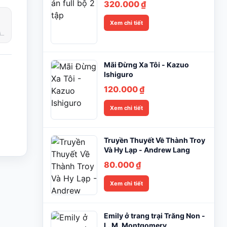
320.000
₫
Xem chi tiết
Phản hồi trong giờ làm việc
Mãi Đừng Xa Tôi - Kazuo
Ishiguro
120.000
₫
Xem chi tiết
Truyền Thuyết Về Thành Troy
Và Hy Lạp - Andrew Lang
80.000
₫
Xem chi tiết
Emily ở trang trại Trăng Non -
L. M. Montgomery