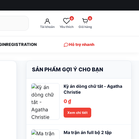
0
0
Tài khoản
Yêu thích
Giỏ hàng
GIN
REGISTRATION
Hỗ trợ nhanh
SẢN PHẨM GỢI Ý CHO BẠN
Kỳ án dòng chữ tắt - Agatha
Christie
0
₫
Xem chi tiết
Ma trận án full bộ 2 tập