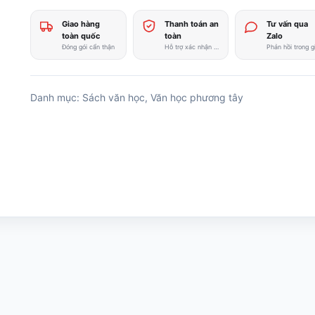
Giao hàng
Thanh toán an
Tư vấn qua
toàn quốc
toàn
Zalo
Đóng gói cẩn thận
Hỗ trợ xác nhận nhanh
Danh mục:
Sách văn học
,
Văn học phương tây