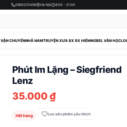
0963210458
Hà Nội
8:00 - 21:00
 VẬN CHUYỂN
NHÃ NAM
TRUYỆN XƯA 8X 9X HIẾM
NOBEL VĂN HỌC
LO
Phút Im Lặng – Siegfriend
Lenz
35.000
₫
Lưu sản phẩm yêu thích
Hết hàng