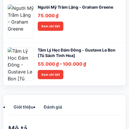
Người Mỹ Trầm Lặng - Graham Greene
75.000
₫
Xem chi tiết
Tâm Lý Học Đám Đông - Gustave Le Bon
[Tủ Sách Tinh Hoa]
Khoảng
55.000
₫
–
100.000
₫
giá:
Xem chi tiết
từ
55.000 ₫
đến
100.000 ₫
Giới thiệu
Đánh giá
Mô tả