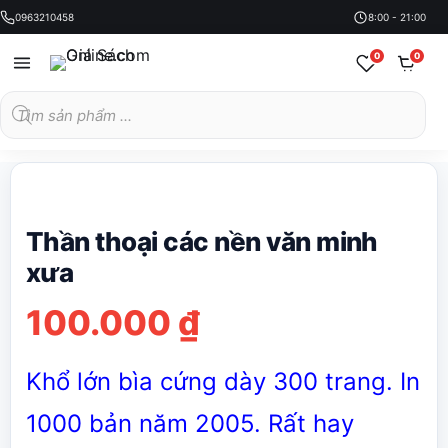
0963210458
8:00 - 21:00
0
0
Tìm
kiếm
sản
phẩm
Thần thoại các nền văn minh
xưa
100.000
₫
Khổ lớn bìa cứng dày 300 trang. In
1000 bản năm 2005. Rất hay