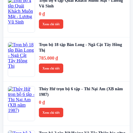
Trọn bộ 4 tập Quái Khách Muôn Mặt - Lương
Vũ Sinh
0
₫
Xem chi tiết
Trọn bộ 18 tập Bàn Long - Ngã Cật Tây Hồng
Thị
785.000
₫
Xem chi tiết
Thủy Hử trọn bộ 6 tập - Thi Nại Am (XB năm
1987)
0
₫
Xem chi tiết