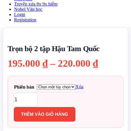
Truyện xưa 8x 9x hiếm
Nobel Văn học
Login
Registration
Trọn bộ 2 tập Hậu Tam Quốc
Khoản
195.000
₫
–
220.000
₫
giá:
từ
Xóa
Phiên bản
Trọn
195.000
bộ
2
đến
tập
THÊM VÀO GIỎ HÀNG
Hậu
220.000
Tam
Quốc