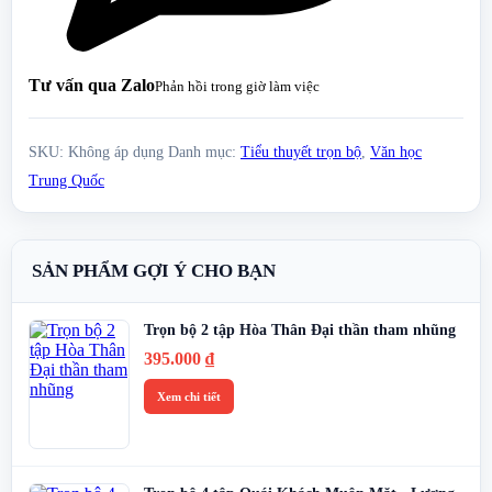
Tư vấn qua Zalo
Phản hồi trong giờ làm việc
SKU:
Không áp dụng
Danh mục:
Tiểu thuyết trọn bộ
,
Văn học
Trung Quốc
SẢN PHẨM GỢI Ý CHO BẠN
Trọn bộ 2 tập Hòa Thân Đại thần tham nhũng
395.000
₫
Xem chi tiết