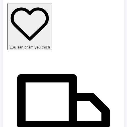
số
lượng
Lưu sản phẩm yêu thích