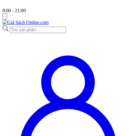
8:00 - 21:00
Tìm
kiếm
sản
phẩm