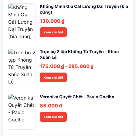
Khổng Minh Gia Cát Lượng Đại Truyện (bìa
cứng)
130.000
₫
Xem chi tiết
Trọn bộ 2 tập Khổng Tử Truyện - Khúc
Xuân Lễ
Khoảng
175.000
₫
–
285.000
₫
giá:
Xem chi tiết
từ
175.000 ₫
đến
Veronika Quyết Chết - Paulo Coelho
285.000 ₫
85.000
₫
Xem chi tiết