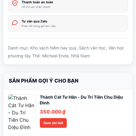
Thanh toán an toàn
Hỗ trợ xác nhận nhanh
Tư vấn qua Zalo
Phản hồi trong giờ làm việc
Danh mục:
Kho sách hiếm hay quý
,
Sách văn học
,
Văn học
phương tây
Thẻ:
Micheal Ende
,
Nhã Nam
SẢN PHẨM GỢI Ý CHO BẠN
Thành Cát Tư Hãn - Du Trí Tiên Chu Diệu
Đình
350.000
₫
Xem chi tiết