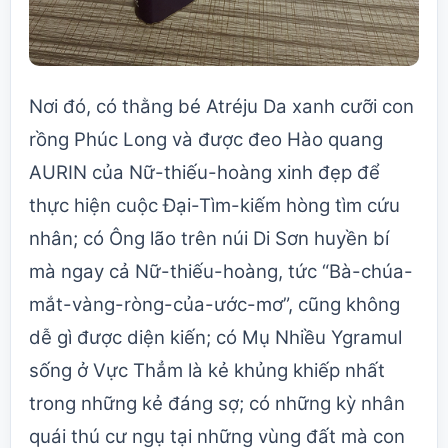
Nơi đó, có thằng bé Atréju Da xanh cưỡi con
rồng Phúc Long và được đeo Hào quang
AURIN của Nữ-thiếu-hoàng xinh đẹp để
thực hiện cuộc Đại-Tìm-kiếm hòng tìm cứu
nhân; có Ông lão trên núi Di Sơn huyền bí
mà ngay cả Nữ-thiếu-hoàng, tức “Bà-chúa-
mắt-vàng-ròng-của-ước-mơ”, cũng không
dễ gì được diện kiến; có Mụ Nhiều Ygramul
sống ở Vực Thẳm là kẻ khủng khiếp nhất
trong những kẻ đáng sợ; có những kỳ nhân
quái thú cư ngụ tại những vùng đất mà con