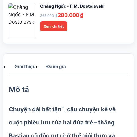
Chàng Ngốc - F.M. Dostoievski
Giá
Giá
280.000
₫
368.000
₫
gốc
hiện
Xem chi tiết
là:
tại
368.000 ₫.
là:
280.000 ₫.
Giới thiệu
Đánh giá
Mô tả
Chuyện dài bất tận`
, câu chuyện kể về
cuộc phiêu lưu của hai đứa trẻ – thằng
Bastian cô độc rụt rè ở thế giới thực và