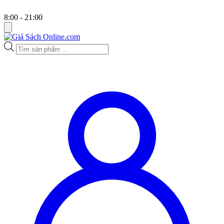
8:00 - 21:00
Tìm
kiếm
sản
phẩm