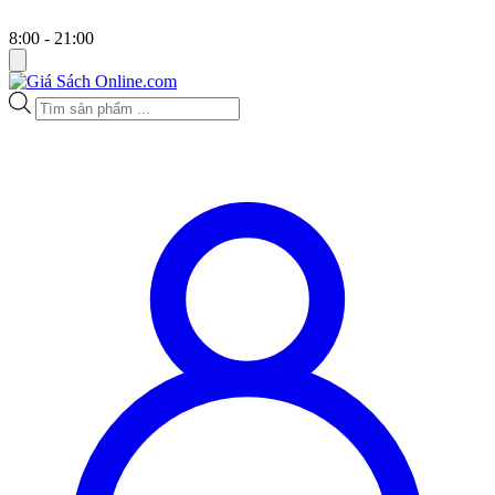
8:00 - 21:00
Tìm
kiếm
sản
phẩm