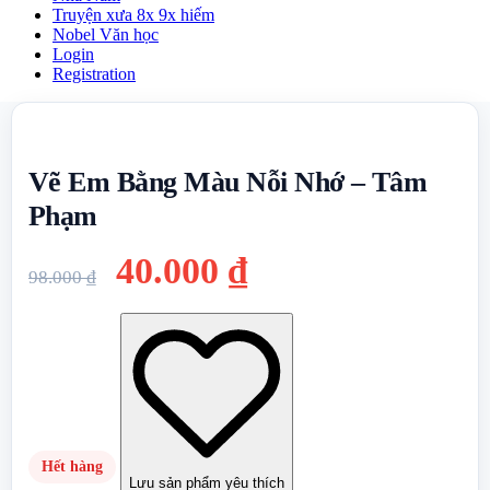
Truyện xưa 8x 9x hiếm
Nobel Văn học
Login
Registration
Vẽ Em Bằng Màu Nỗi Nhớ – Tâm
Phạm
Giá
Giá
40.000
₫
98.000
₫
gốc
hiện
là:
tại
98.000 ₫.
là:
40.000 ₫.
Hết hàng
Lưu sản phẩm yêu thích