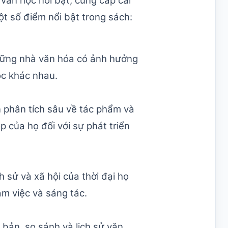
văn học nổi bật, cung cấp cái
t số điểm nổi bật trong sách:
những nhà văn hóa có ảnh hưởng
ọc khác nhau.
 phân tích sâu về tác phẩm và
 của họ đối với sự phát triển
 sử và xã hội của thời đại họ
àm việc và sáng tác.
bản, so sánh và lịch sử văn