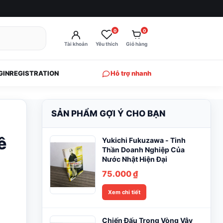
0
0
Tài khoản
Yêu thích
Giỏ hàng
GIN
REGISTRATION
Hỗ trợ nhanh
SẢN PHẨM GỢI Ý CHO BẠN
ê
Yukichi Fukuzawa - Tinh
Thần Doanh Nghiệp Của
Nước Nhật Hiện Đại
75.000
₫
Xem chi tiết
Chiến Đấu Trong Vòng Vây