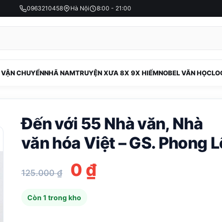
0963210458
Hà Nội
8:00 - 21:00
 VẬN CHUYỂN
NHÃ NAM
TRUYỆN XƯA 8X 9X HIẾM
NOBEL VĂN HỌC
LO
Đến với 55 Nhà văn, Nhà
văn hóa Việt – GS. Phong L
Giá
Giá
0
₫
125.000
₫
gốc
hiện
Còn 1 trong kho
là:
tại