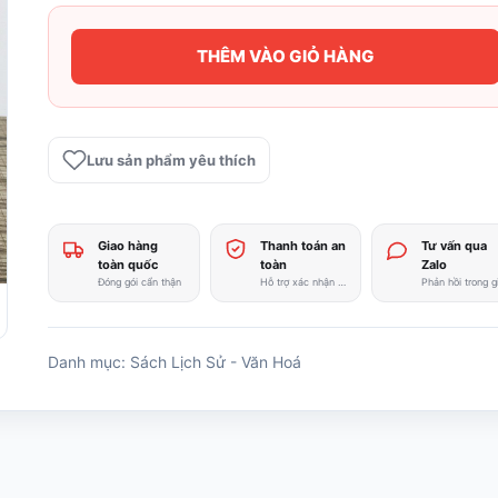
125.000 ₫.
là:
0 ₫.
THÊM VÀO GIỎ HÀNG
Đến
với
55
Nhà
Lưu sản phẩm yêu thích
văn,
Nhà
văn
Giao hàng
Thanh toán an
Tư vấn qua
hóa
toàn quốc
toàn
Zalo
Việt
Đóng gói cẩn thận
Hỗ trợ xác nhận nhanh
-
GS.
Phong
Danh mục:
Sách Lịch Sử - Văn Hoá
Lê
số
lượng