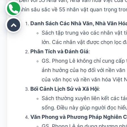
Đến với 55 Nhà văn
, Nhà văn hóa Việt
của G
nhìn sâu sắc về 55 nhân vật quan trọng tro
Danh Sách Các Nhà Văn, Nhà Văn Hó
Sách tập trung vào các nhân vật 
lớn. Các nhân vật được chọn lọc đạ
Phân Tích và Đánh Giá
:
GS. Phong Lê không chỉ cung cấp 
ảnh hưởng của họ đối với nền văn 
của văn học và nền văn hóa Việt 
Bối Cảnh Lịch Sử và Xã Hội
:
Sách thường xuyên liên kết các tác
sống. Điều này giúp người đọc hiểu
Văn Phong và Phương Pháp Nghiên 
GS. Phong Lê áp dụng phương pháp 