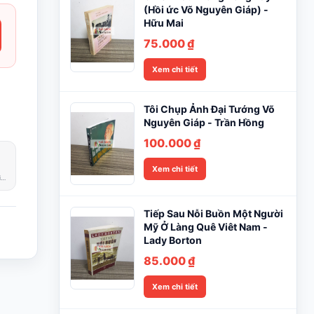
(Hồi ức Võ Nguyên Giáp) -
Hữu Mai
75.000
₫
Xem chi tiết
Tôi Chụp Ảnh Đại Tướng Võ
Nguyên Giáp - Trần Hồng
100.000
₫
Xem chi tiết
Phản hồi trong giờ làm việc
Tiếp Sau Nỗi Buồn Một Người
Mỹ Ở Làng Quê Viêt Nam -
Lady Borton
85.000
₫
Xem chi tiết