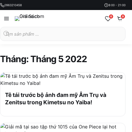
0963210458
8:00 - 21:00
0
0
Tìm
kiếm
sản
phẩm
Tháng:
Tháng 5 2022
Tê tái trước bộ ảnh đam mỹ Âm Trụ và
Zenitsu trong Kimetsu no Yaiba!