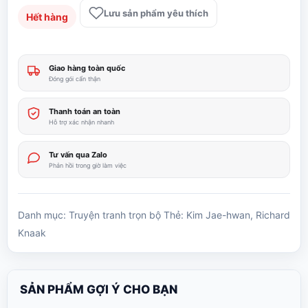
Lưu sản phẩm yêu thích
Hết hàng
Giao hàng toàn quốc
Đóng gói cẩn thận
Thanh toán an toàn
Hỗ trợ xác nhận nhanh
Tư vấn qua Zalo
Phản hồi trong giờ làm việc
Danh mục:
Truyện tranh trọn bộ
Thẻ:
Kim Jae-hwan
,
Richard
Knaak
SẢN PHẨM GỢI Ý CHO BẠN