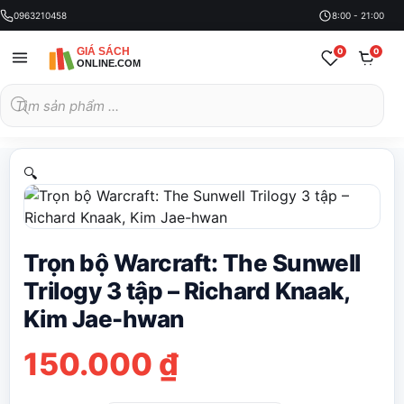
0963210458
8:00 - 21:00
0
0
Tìm
kiếm
sản
phẩm
🔍
Trọn bộ Warcraft: The Sunwell
Trilogy 3 tập – Richard Knaak,
Kim Jae-hwan
150.000
₫