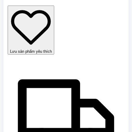
khách
giai
nhân
3
tập
-
Phan
Cảnh
Trung
số
Lưu sản phẩm yêu thích
lượng