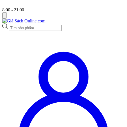
8:00 - 21:00
Tìm
kiếm
sản
phẩm