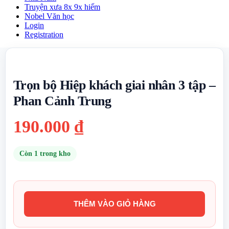
Truyện xưa 8x 9x hiếm
Nobel Văn học
Login
Registration
Trọn bộ Hiệp khách giai nhân 3 tập –
Phan Cảnh Trung
190.000
₫
Còn 1 trong kho
THÊM VÀO GIỎ HÀNG
Trọn
bộ
Hiệp