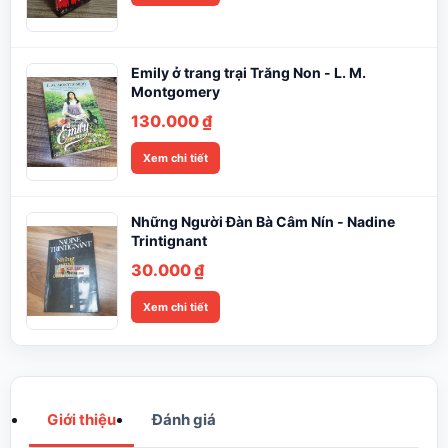
Emily ở trang trại Trăng Non - L. M.
Montgomery
130.000
₫
Xem chi tiết
Những Người Đàn Bà Câm Nín - Nadine
Trintignant
30.000
₫
Xem chi tiết
Giới thiệu
Đánh giá