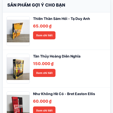
SẢN PHẨM GỢI Ý CHO BẠN
Thiên Thần Sám Hối - Tạ Duy Anh
65.000
₫
Xem chi tiết
Tần Thủy Hoàng Diễn Nghĩa
150.000
₫
Xem chi tiết
Như Không Hề Có - Bret Easton Ellis
60.000
₫
Xem chi tiết