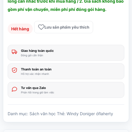
lòng cân nhắc trước khi mua hàng / 2. Giá sách không bao
gồm phí vận chuyển, miễn phí phí đóng gói hàng.
Lưu sản phẩm yêu thích
Hết hàng
Giao hàng toàn quốc
Đóng gói cẩn thận
Thanh toán an toàn
Hỗ trợ xác nhận nhanh
Tư vấn qua Zalo
Phản hồi trong giờ làm việc
Danh mục:
Sách văn học
Thẻ:
Windy Doniger óflaherty