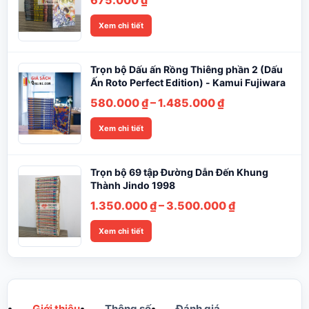
675.000
₫
Xem chi tiết
Trọn bộ Dấu ấn Rồng Thiêng phần 2 (Dấu
Ấn Roto Perfect Edition) - Kamui Fujiwara
Khoảng
580.000
₫
–
1.485.000
₫
giá:
Xem chi tiết
từ
580.000 ₫
đến
Trọn bộ 69 tập Đường Dẫn Đến Khung
1.485.000 ₫
Thành Jindo 1998
Khoảng
1.350.000
₫
–
3.500.000
₫
giá:
Xem chi tiết
từ
1.350.000 ₫
đến
3.500.000 ₫
Giới thiệu
Thông số
Đánh giá