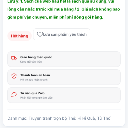
Lưu ý: 1. Sách của web hầu hết là sách qua sử dụng, vui
lòng cân nhắc trước khi mua hàng / 2. Giá sách không bao
gồm phí vận chuyển, miễn phí phí đóng gói hàng.
Lưu sản phẩm yêu thích
Hết hàng
Giao hàng toàn quốc
Đóng gói cẩn thận
Thanh toán an toàn
Hỗ trợ xác nhận nhanh
Tư vấn qua Zalo
Phản hồi trong giờ làm việc
Danh mục:
Truyện tranh trọn bộ
Thẻ:
Hỉ Hỉ Quả
,
Tử Thố