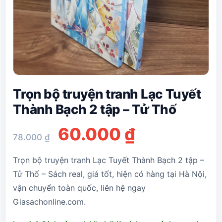
Trọn bộ truyện tranh Lạc Tuyết
Thành Bạch 2 tập – Tử Thố
Giá
Giá
60.000
₫
78.000
₫
gốc
hiện
Trọn bộ truyện tranh Lạc Tuyết Thành Bạch 2 tập –
là:
tại
Tử Thố – Sách real, giá tốt, hiện có hàng tại Hà Nội,
vận chuyển toàn quốc, liên hệ ngay
78.000 ₫.
là:
Giasachonline.com.
60.000 ₫.