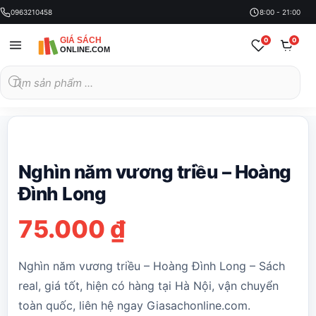
0963210458
8:00 - 21:00
0
0
Tìm
kiếm
sản
phẩm
Nghìn năm vương triều – Hoàng
Đình Long
75.000
₫
Nghìn năm vương triều – Hoàng Đình Long – Sách
real, giá tốt, hiện có hàng tại Hà Nội, vận chuyển
toàn quốc, liên hệ ngay Giasachonline.com.