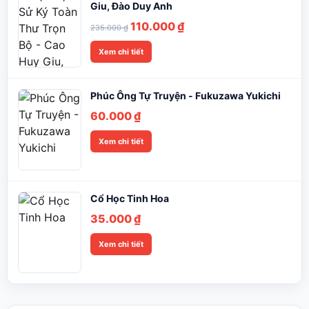
Giu, Đào Duy Anh
Giá
Giá
110.000
₫
235.000
₫
gốc
hiện
Xem chi tiết
là:
tại
235.000 ₫.
là:
110.000 ₫.
Phúc Ông Tự Truyện - Fukuzawa Yukichi
60.000
₫
Xem chi tiết
Cổ Học Tinh Hoa
35.000
₫
Xem chi tiết