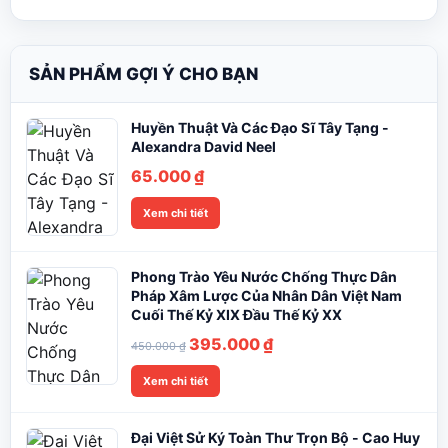
SẢN PHẨM GỢI Ý CHO BẠN
Huyền Thuật Và Các Đạo Sĩ Tây Tạng -
Alexandra David Neel
65.000
₫
Xem chi tiết
Phong Trào Yêu Nước Chống Thực Dân
Pháp Xâm Lược Của Nhân Dân Việt Nam
Cuối Thế Kỷ XIX Đầu Thế Kỷ XX
Giá
Giá
395.000
₫
450.000
₫
gốc
hiện
Xem chi tiết
là:
tại
450.000 ₫.
là:
Đại Việt Sử Ký Toàn Thư Trọn Bộ - Cao Huy
395.000 ₫.