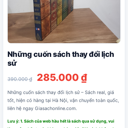
Những cuốn sách thay đổi lịch
sử
Giá
Giá
285.000
₫
390.000
₫
gốc
hiện
Những cuốn sách thay đổi lịch sử – Sách real, giá
là:
tại
tốt, hiện có hàng tại Hà Nội, vận chuyển toàn quốc,
liên hệ ngay Giasachonline.com.
390.000 ₫.
là:
285.000
Lưu ý: 1. Sách của web hầu hết là sách qua sử dụng, vui