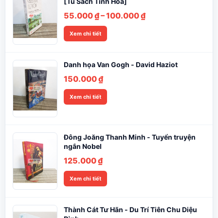
[Tủ Sách Tinh Hoa]
Khoảng
55.000
₫
–
100.000
₫
giá:
Xem chi tiết
từ
55.000 ₫
đến
Danh họa Van Gogh - David Haziot
100.000 ₫
150.000
₫
Xem chi tiết
Đông Joăng Thanh Minh - Tuyển truyện
ngắn Nobel
125.000
₫
Xem chi tiết
Thành Cát Tư Hãn - Du Trí Tiên Chu Diệu