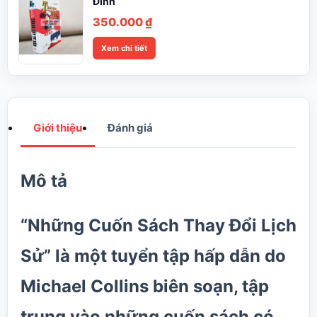
Đình
350.000
₫
Xem chi tiết
Giới thiệu
Đánh giá
Mô tả
“
Những Cuốn Sách Thay Đổi Lịch
Sử
” là một tuyển tập hấp dẫn do
Michael Collins biên soạn, tập
trung vào những cuốn sách có