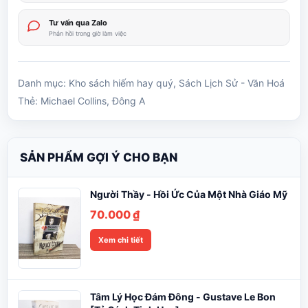
Tư vấn qua Zalo
Phản hồi trong giờ làm việc
Danh mục:
Kho sách hiếm hay quý
,
Sách Lịch Sử - Văn Hoá
Thẻ:
Michael Collins
,
Đông A
SẢN PHẨM GỢI Ý CHO BẠN
Người Thầy - Hồi Ức Của Một Nhà Giáo Mỹ
70.000
₫
Xem chi tiết
Tâm Lý Học Đám Đông - Gustave Le Bon