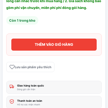
lòng cân nhắc trước khi mua hàng / 2. Giá sách không bao
gồm phí vận chuyển, miễn phí phí đóng gói hàng.
Còn 1 trong kho
THÊM VÀO GIỎ HÀNG
Những
cuốn
sách
thay
Lưu sản phẩm yêu thích
đổi
lịch
sử
Giao hàng toàn quốc
số
Đóng gói cẩn thận
lượng
Thanh toán an toàn
Hỗ trợ xác nhận nhanh