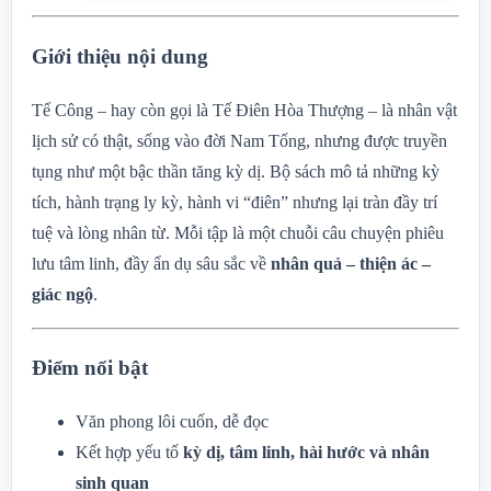
Giới thiệu nội dung
Tế Công – hay còn gọi là Tế Điên Hòa Thượng – là nhân vật
lịch sử có thật, sống vào đời Nam Tống, nhưng được truyền
tụng như một bậc thần tăng kỳ dị. Bộ sách mô tả những kỳ
tích, hành trạng ly kỳ, hành vi “điên” nhưng lại tràn đầy trí
tuệ và lòng nhân từ. Mỗi tập là một chuỗi câu chuyện phiêu
lưu tâm linh, đầy ẩn dụ sâu sắc về
nhân quả – thiện ác –
giác ngộ
.
Điểm nổi bật
Văn phong lôi cuốn, dễ đọc
Kết hợp yếu tố
kỳ dị, tâm linh, hài hước và nhân
sinh quan