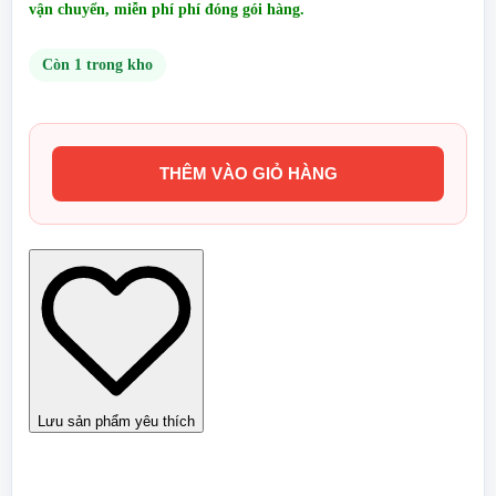
vận chuyển, miễn phí phí đóng gói hàng.
Còn 1 trong kho
THÊM VÀO GIỎ HÀNG
Boxset
Tế
Điên
Hoà
Thượng
full
4
tập
số
lượng
Lưu sản phẩm yêu thích