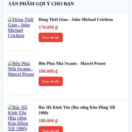
SẢN PHẨM GỢI Ý CHO BẠN
Dòng Thời Gian - John Michael Crichton
170.000
₫
Xem chi tiết
Bên Phía Nhà Swann - Marcel Proust
100.000
₫
Xem chi tiết
Bác Hồ Kính Yêu (Bìa cứng Kim Đồng XB
1980)
180.000
₫
Xem chi tiết