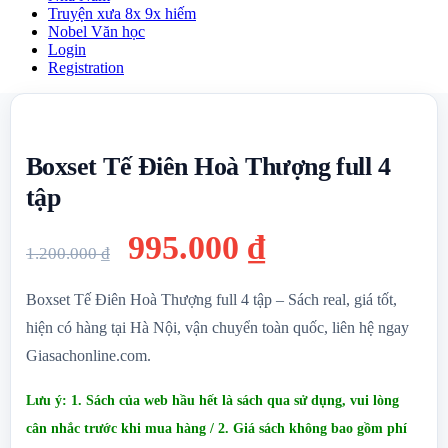
Truyện xưa 8x 9x hiếm
Nobel Văn học
Login
Registration
Boxset Tế Điên Hoà Thượng full 4
tập
Giá
Giá
995.000
₫
1.200.000
₫
gốc
hiện
Boxset Tế Điên Hoà Thượng full 4 tập – Sách real, giá tốt,
là:
tại
hiện có hàng tại Hà Nội, vận chuyển toàn quốc, liên hệ ngay
Giasachonline.com.
1.200.000 ₫.
là:
995.000 ₫.
Lưu ý: 1. Sách của web hầu hết là sách qua sử dụng, vui lòng
cân nhắc trước khi mua hàng / 2. Giá sách không bao gồm phí