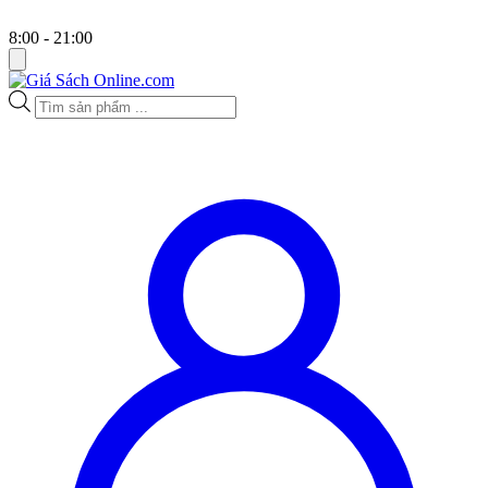
8:00 - 21:00
Tìm
kiếm
sản
phẩm