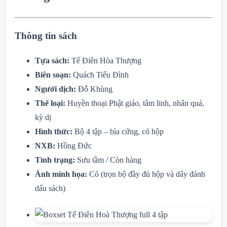
Thông tin sách
Tựa sách:
Tế Điên Hòa Thượng
Biên soạn:
Quách Tiểu Đình
Người dịch:
Đỗ Khùng
Thể loại:
Huyền thoại Phật giáo, tâm linh, nhân quả,
kỳ dị
Hình thức:
Bộ 4 tập – bìa cứng, có hộp
NXB:
Hồng Đức
Tình trạng:
Sưu tầm / Còn hàng
Ảnh minh họa:
Có (trọn bộ đầy đủ hộp và dây đánh
dấu sách)