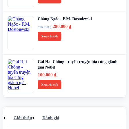
Chàng Ngốc - F.M. Dostoievski
Giá
Giá
280.000
₫
368.000
₫
gốc
hiện
là:
tại
Xem chi tiết
368.000 ₫.
là:
280.000 ₫.
Gái Hai Chồng - tuyển truyện bìa cứng giành
giải Nobel
100.000
₫
Xem chi tiết
Giới thiệu
Đánh giá