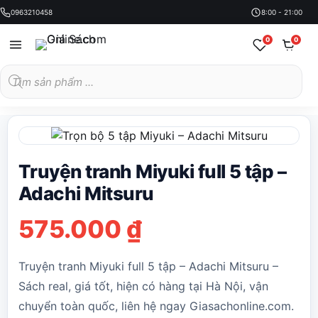
0963210458
8:00 - 21:00
0
0
Tìm
kiếm
sản
phẩm
Truyện tranh Miyuki full 5 tập –
Adachi Mitsuru
575.000
₫
Truyện tranh Miyuki full 5 tập – Adachi Mitsuru –
Sách real, giá tốt, hiện có hàng tại Hà Nội, vận
chuyển toàn quốc, liên hệ ngay Giasachonline.com.