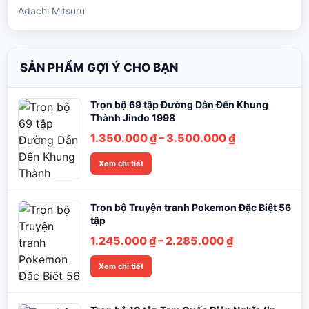
Adachi Mitsuru
SẢN PHẨM GỢI Ý CHO BẠN
Trọn bộ 69 tập Đường Dẫn Đến Khung
Thành Jindo 1998
Khoảng
1.350.000
₫
–
3.500.000
₫
giá:
Xem chi tiết
từ
1.350.000 ₫
đến
Trọn bộ Truyện tranh Pokemon Đặc Biệt 56
3.500.000 ₫
tập
Khoảng
1.245.000
₫
–
2.285.000
₫
giá:
Xem chi tiết
từ
1.245.000 ₫
đến