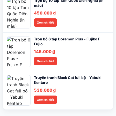
Trọn bộ 10 tập Tam Quốc Diễn Nghĩa (in
2.285.000 ₫
màu)
450.000
₫
Xem chi tiết
Trọn bộ 6 tập Doremon Plus - Fujiko F
Fujio
145.000
₫
Xem chi tiết
Truyện tranh Black Cat full bộ - Yabuki
Kentaro
530.000
₫
Xem chi tiết