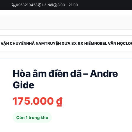
0963210458
Hà Nội
8:00 - 21:00
 VẬN CHUYỂN
NHÃ NAM
TRUYỆN XƯA 8X 9X HIẾM
NOBEL VĂN HỌC
LO
Hòa âm điền dã – Andre
Gide
175.000
₫
Còn 1 trong kho