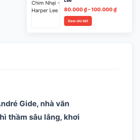
Lee
Khoảng
80.000
₫
–
100.000
₫
giá:
Xem chi tiết
từ
80.000 ₫
đến
100.000 
ndré Gide
, nhà văn
hì thầm sâu lắng, khơi