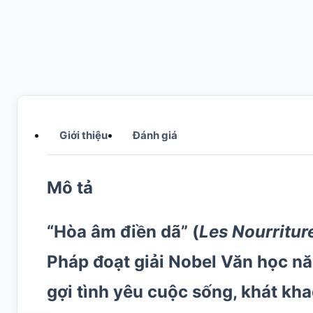
Giới thiệu
Đánh giá
Mô tả
“Hòa âm điền dã”
(
Les Nourriture
Pháp đoạt giải
Nobel Văn học n
gợi tình yêu cuộc sống, khát kha