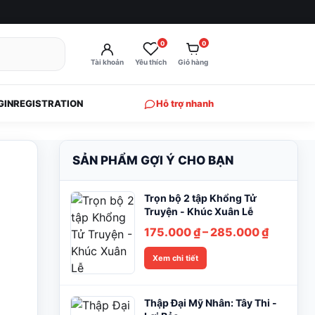
0
0
Tài khoản
Yêu thích
Giỏ hàng
GIN
REGISTRATION
Hỗ trợ nhanh
SẢN PHẨM GỢI Ý CHO BẠN
Trọn bộ 2 tập Khổng Tử
Truyện - Khúc Xuân Lễ
Khoảng
175.000
₫
–
285.000
₫
giá:
Xem chi tiết
từ
175.000
đến
Thập Đại Mỹ Nhân: Tây Thi -