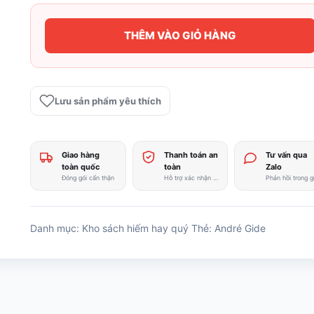
THÊM VÀO GIỎ HÀNG
Hòa
âm
điền
dã
Lưu sản phẩm yêu thích
-
Andre
Gide
Giao hàng
Thanh toán an
Tư vấn qua
số
toàn quốc
toàn
Zalo
lượng
Đóng gói cẩn thận
Hỗ trợ xác nhận nhanh
Danh mục:
Kho sách hiếm hay quý
Thẻ:
André Gide