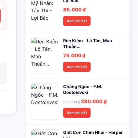
285.000
Lợi Bảo
85.000
₫
Xem chi tiết
Rèn Kiếm - Lỗ Tấn, Mao
Thuẫn...
75.000
₫
Xem chi tiết
Phản hồi trong giờ làm việc
Chàng Ngốc - F.M.
Dostoievski
Giá
Giá
280.000
₫
368.000
₫
gốc
hiện
Xem chi tiết
là:
tại
368.000 ₫.
là:
280.000 ₫.
Giết Con Chim Nhại - Harper