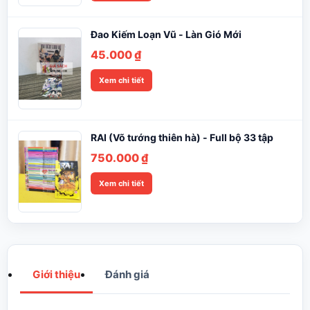
Đao Kiếm Loạn Vũ - Làn Gió Mới
45.000
₫
Xem chi tiết
RAI (Võ tướng thiên hà) - Full bộ 33 tập
750.000
₫
Xem chi tiết
Giới thiệu
Đánh giá