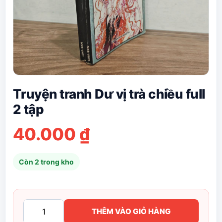
Truyện tranh Dư vị trà chiều full
2 tập
40.000
₫
Còn 2 trong kho
Truyện
THÊM VÀO GIỎ HÀNG
tranh