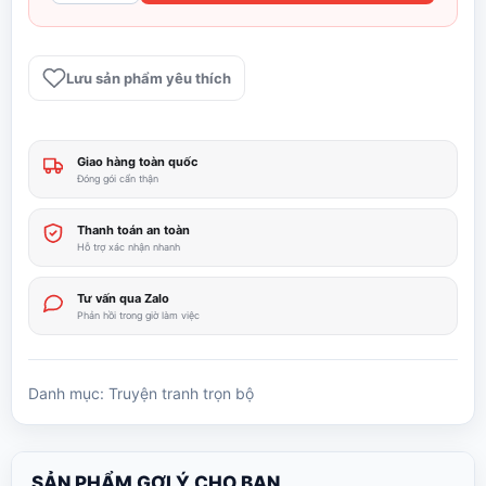
Dư
vị
trà
Lưu sản phẩm yêu thích
chiều
full
2
Giao hàng toàn quốc
tập
Đóng gói cẩn thận
số
lượng
Thanh toán an toàn
Hỗ trợ xác nhận nhanh
Tư vấn qua Zalo
Phản hồi trong giờ làm việc
Danh mục:
Truyện tranh trọn bộ
SẢN PHẨM GỢI Ý CHO BẠN