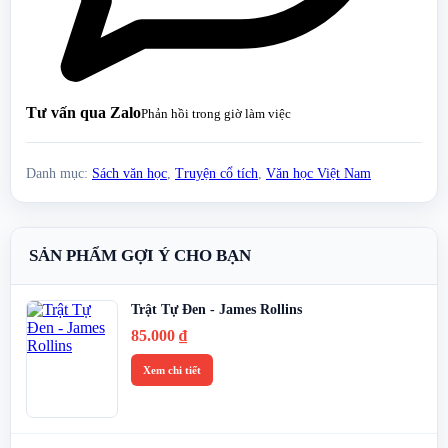
Tư vấn qua Zalo
Phản hồi trong giờ làm việc
Danh mục:
Sách văn học
,
Truyện cổ tích
,
Văn học Việt Nam
SẢN PHẨM GỢI Ý CHO BẠN
Trật Tự Đen - James Rollins
85.000
₫
Xem chi tiết