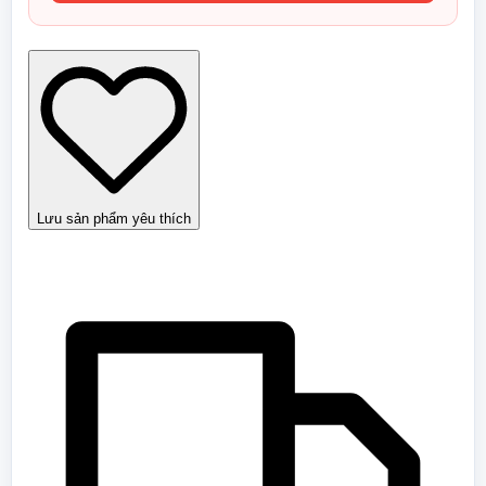
gái
tật
nguyền
-
Truyện
thần
thoại
Việt
Nam
số
lượng
Lưu sản phẩm yêu thích