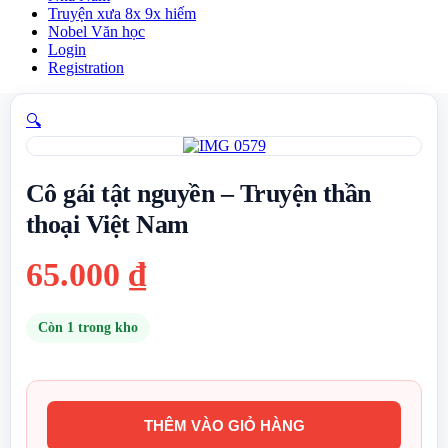
Truyện xưa 8x 9x hiếm
Nobel Văn học
Login
Registration
🔍
Cô gái tật nguyền – Truyện thần
thoại Việt Nam
65.000
₫
Còn 1 trong kho
THÊM VÀO GIỎ HÀNG
Cô