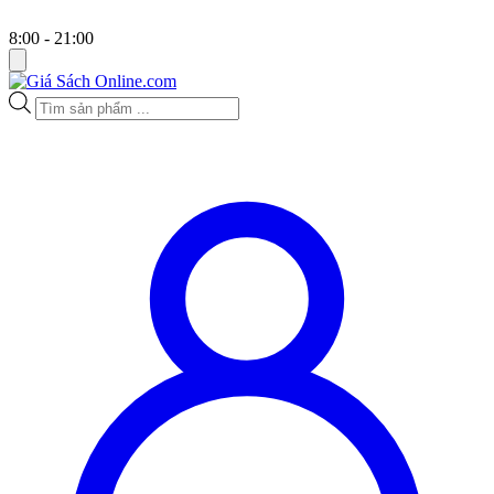
8:00 - 21:00
Tìm
kiếm
sản
phẩm