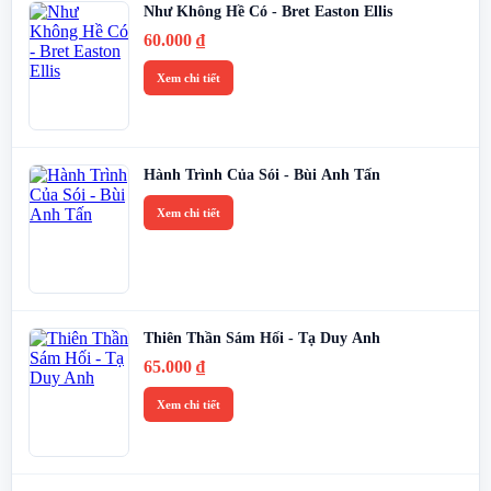
Như Không Hề Có - Bret Easton Ellis
60.000
₫
Xem chi tiết
Hành Trình Của Sói - Bùi Anh Tấn
Xem chi tiết
Thiên Thần Sám Hối - Tạ Duy Anh
65.000
₫
Xem chi tiết