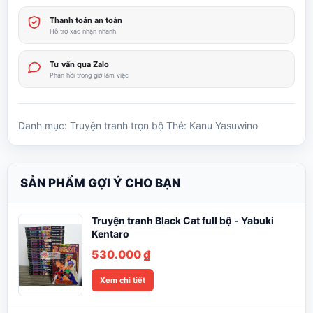
Thanh toán an toàn
Hỗ trợ xác nhận nhanh
Tư vấn qua Zalo
Phản hồi trong giờ làm việc
Danh mục:
Truyện tranh trọn bộ
Thẻ:
Kanu Yasuwino
SẢN PHẨM GỢI Ý CHO BẠN
Truyện tranh Black Cat full bộ - Yabuki
Kentaro
530.000
₫
Xem chi tiết