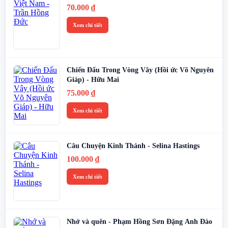
70.000
₫
Xem chi tiết
Chiến Đấu Trong Vòng Vây (Hồi ức Võ Nguyên
Giáp) - Hữu Mai
75.000
₫
Xem chi tiết
Câu Chuyện Kinh Thánh - Selina Hastings
100.000
₫
Xem chi tiết
Nhớ và quên - Phạm Hồng Sơn Đặng Anh Đào