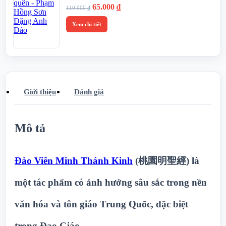
Giá
Giá
65.000
₫
110.000
₫
gốc
hiện
là:
tại
Xem chi tiết
110.000 ₫.
là:
65.000 ₫.
Giới thiệu
Đánh giá
Mô tả
Đào Viên Minh Thánh Kinh
(桃園明聖經) là
một tác phẩm có ảnh hưởng sâu sắc trong nền
văn hóa và tôn giáo Trung Quốc, đặc biệt
trong Đạo Giáo.