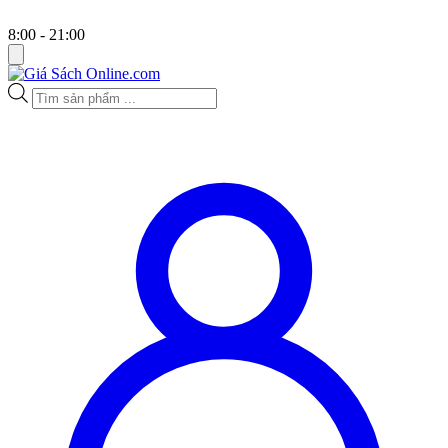
8:00 - 21:00
Tìm
kiếm
sản
phẩm