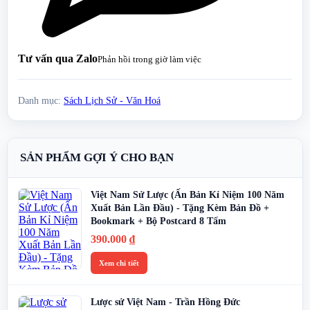
Tư vấn qua Zalo
Phản hồi trong giờ làm việc
Danh mục:
Sách Lịch Sử - Văn Hoá
SẢN PHẨM GỢI Ý CHO BẠN
Việt Nam Sử Lược (Ấn Bản Kỉ Niệm 100 Năm
Xuất Bản Lần Đầu) - Tặng Kèm Bản Đồ +
Bookmark + Bộ Postcard 8 Tấm
390.000
₫
Xem chi tiết
Lược sử Việt Nam - Trần Hồng Đức